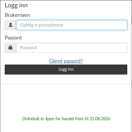
Logg inn
Brukernavn
Exped Deep Sleep Pillow
Passord
Varenr
EX-104
Exped Down Pillow
Glemt passord?
Varenr
EX-102
Logg inn
Exped REM Pillow
Varenr
EX-101
Exped Ultra Pillow
Varenr
EX-254
Ordrebok er åpen for handel frem til 31.08.2026
Exped Versaluxe Pillow
Varenr
EX-255